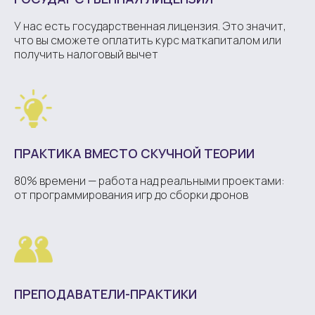
У нас есть государственная лицензия. Это значит,
что вы сможете оплатить курс маткапиталом или
получить налоговый вычет
ОСТАВЬТЕ ОТЗЫВ —
ДЛЯ НАС ЭТО ЦЕННО
ПРАКТИКА ВМЕСТО СКУЧНОЙ ТЕОРИИ
Нам важно ваше мнение! Ваш отзыв на
Яндекс.Картах — это не только
80% времени — работа над реальными проектами:
поддержка для нас, но и возможность
от программирования игр до сборки дронов
для других детей найти своё место в
мире технологий.
ПРЕПОДАВАТЕЛИ-ПРАКТИКИ