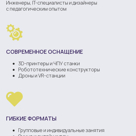
Инженеры, IT-специалисты и дизайнеры
с педагогическим опытом
СОВРЕМЕННОЕ ОСНАЩЕНИЕ
3D-принтеры и ЧПУ станки
Робототехнические конструкторы
Дроны и VR-станции
ГИБКИЕ ФОРМАТЫ
Групповые и индивидуальные занятия
Шабри на карте Краснодарского края — Яндекс Карты