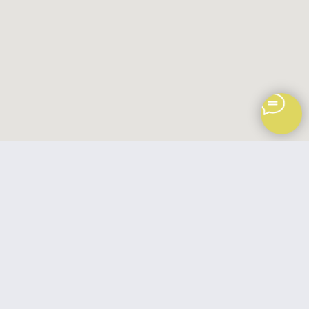
Политика обработки персональных данных
ИП Переходцева Ольга Вячеславовна
ИНН: 662201362143
Обращаем ваше внимание на то, что данный интернет-сайт, а также вся
информация о товарах и ценах, предоставленная на нём, носит
исключительно информационный характер и ни при каких условиях
не является публичной офертой, определяемой положениями Статьи 437
Гражданского кодекса Российской Федерации.