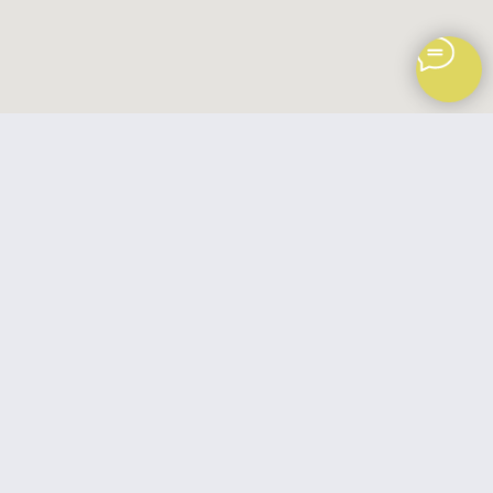
ИП Переходцева Ольга Вячеславовна
ИНН: 662201362143
Обращаем ваше внимание на то, что данный интернет-сайт, а также вся
информация о товарах и ценах, предоставленная на нём, носит
исключительно информационный характер и ни при каких условиях
не является публичной офертой, определяемой положениями Статьи 437
Гражданского кодекса Российской Федерации.