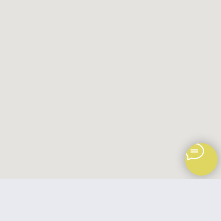
Обращаем ваше внимание на то, что данный интернет-сайт, а также вся
информация о товарах и ценах, предоставленная на нём, носит
исключительно информационный характер и ни при каких условиях
не является публичной офертой, определяемой положениями Статьи 437
Гражданского кодекса Российской Федерации.