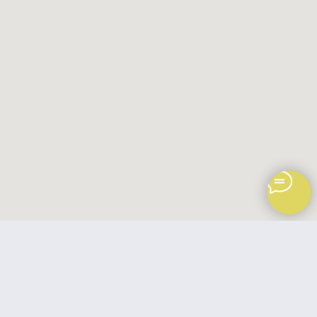
Политика обработки персональных данных
ИП Переходцева Ольга Вячеславовна
ИНН: 662201362143
Обращаем ваше внимание на то, что данный интернет-сайт, а также вся
информация о товарах и ценах, предоставленная на нём, носит
исключительно информационный характер и ни при каких условиях
не является публичной офертой, определяемой положениями Статьи 437
Гражданского кодекса Российской Федерации.